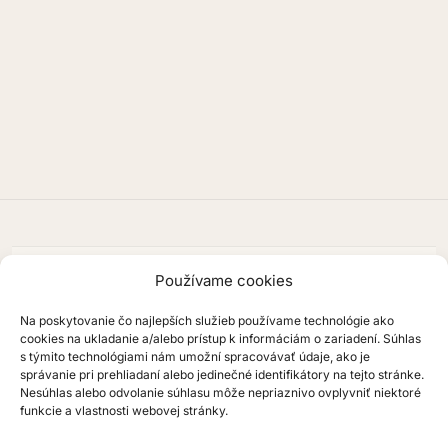
📍
KONTAKTY
Používame cookies
Vitálos zákusky, s.r.o.
Hlavná 99/1
Na poskytovanie čo najlepších služieb používame technológie ako
900 29 Nová Dedinka
cookies na ukladanie a/alebo prístup k informáciám o zariadení. Súhlas
📞
TELEFÓN
s týmito technológiami nám umožní spracovávať údaje, ako je
správanie pri prehliadaní alebo jedinečné identifikátory na tejto stránke.
02 / 45 91 43 41
Nesúhlas alebo odvolanie súhlasu môže nepriaznivo ovplyvniť niektoré
0907 362 031
funkcie a vlastnosti webovej stránky.
✉️
EMAIL
vitalos.zakusky@gmail.com