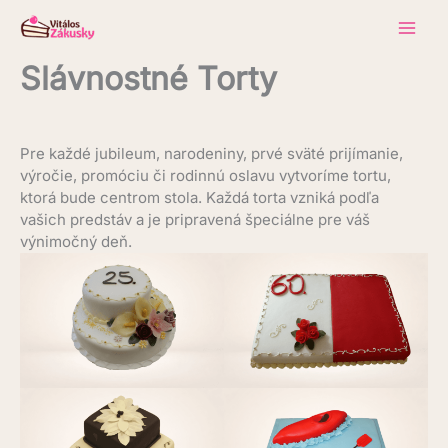
Skip
to
content
Slávnostné Torty
Pre každé jubileum, narodeniny, prvé sväté prijímanie,
výročie, promóciu či rodinnú oslavu vytvoríme tortu,
ktorá bude centrom stola. Každá torta vzniká podľa
vašich predstáv a je pripravená špeciálne pre váš
výnimočný deň.